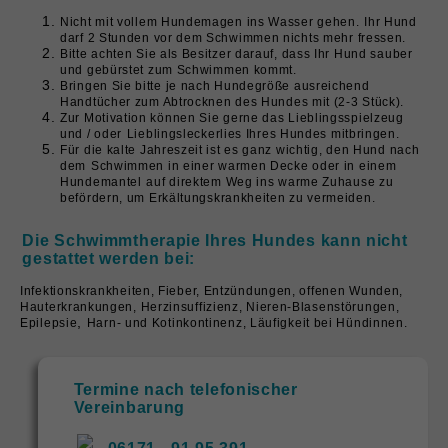
Nicht mit vollem Hundemagen ins Wasser gehen.
Ihr Hund
darf 2 Stunden vor dem Schwimmen nichts mehr fressen.
Bitte achten Sie als Besitzer darauf, dass Ihr Hund sauber
und
gebürstet zum Schwimmen kommt.
Bringen Sie bitte je nach Hundegröße ausreichend
Handtücher
zum Abtrocknen des Hundes mit (2-3 Stück).
Zur Motivation können Sie gerne das Lieblingsspielzeug
und / oder
Lieblingsleckerlies Ihres Hundes mitbringen.
Für die kalte Jahreszeit ist es ganz wichtig, den Hund nach
dem
Schwimmen in einer warmen Decke oder in einem
Hundemantel
auf direktem Weg ins warme Zuhause zu
befördern, um Erkältungsk
rankheiten zu vermeiden.
Die Schwimmtherapie Ihres Hundes kann nicht
gestattet werden bei:
Infektionskrankheiten, Fieber, Entzündungen, offenen Wunden,
Hauterkrankungen, Herzinsuffizienz, Nieren-Blasenstörungen,
,
Epilepsie
Harn- und Kotinkontinenz, Läufigkeit bei Hündinnen.
Termine nach telefonischer
Vereinbarung