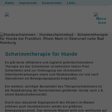
Home
Impressum
Datenschutz
Links
Physiotherapie
für Hunde
Therapieangebote
Hundeschwimmen
Praxis
Galerie
Kontakt
Schwimmtherapie für Hunde
Es gibt keine effektivere und zugleich gelenkschonendere
Therapie als das Schwimmen im beheizten Indoor-Pool.
Schwimmen wird zur Vorbeugung von chronischen
Gelenkserkrankungen sowie zum Muskelaufbau vor und nach
Operationen am Bewegungsapparat eingesetzt.
Ein weiterer, wichtiger Bestandteil des Therapieschwimmens ist
die Reaktivierung der Nervenbahnen gelähmter Hunde nach z.B.
einem Bandscheibenvorfall.
Durch das reduzierte Eigengewicht des Körpers im Wasser
erfahren auch Hundesenioren wieder ein größeres
Bewegungsausmaß.
Das beheizte Wasser wirkt sich wohltuend auf