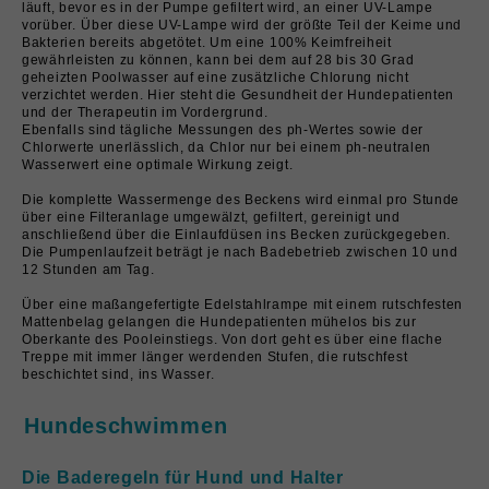
läuft, bevor es in der Pumpe gefiltert wird, an einer UV-Lampe
vorüber.
Über diese UV-Lampe wird der größte Teil der Keime und
Bakterien bereits abgetötet. Um eine 100% Keimfreiheit
gewährleisten zu können, kann bei dem auf 28 bis 30 Grad
geheizten Poolwasser auf eine zusätzliche Chlorung nicht
verzichtet werden. Hier steht die Gesundheit der Hundepatienten
und der Therapeutin im Vordergrund.
Ebenfalls sind tägliche Messungen des ph-Wertes sowie der
Chlorwerte unerlässlich, da Chlor nur bei einem ph-neutralen
Wasserwert eine optimale Wirkung zeigt.
Die komplette Wassermenge des Beckens wird einmal pro Stunde
über eine Filteranlage umgewälzt, gefiltert, gereinigt und
anschließend über die Einlaufdüsen ins Becken zurückgegeben.
Die Pumpenlaufzeit beträgt je nach Badebetrieb zwischen 10 und
12 Stunden am Tag.
Über eine maßangefertigte Edelstahlrampe mit einem rutschfesten
Mattenbelag gelangen die Hundepatienten mühelos bis zur
Oberkante des Pooleinstiegs.
Von dort geht es über eine flache
Treppe mit immer länger werdenden Stufen, die rutschfest
beschichtet sind, ins Wasser.
Hundeschwimmen
Die Baderegeln für Hund und Halter