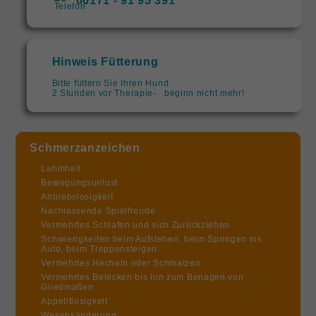
06171 - 91 95 391
Hinweis Fütterung
Bitte füttern Sie Ihren Hund
2 Stunden vor Therapie- beginn nicht mehr!
Schmerzanzeichen
Lahmheit
Bewegungsunlust
Antriebslosigkeit
Nachlassende Spielfreude
Vermehrtes Schlafen und sich Zurückziehen
Schwierigkeiten beim Aufstehen, beim Springen ins
Auto, beim Treppensteigen
Vermehrtes Hecheln oder Schmatzen
Vermehrtes Belecken bis hin zum Benagen von
Gliedmaßen
Appetitlosigkeit
Wesensänderung