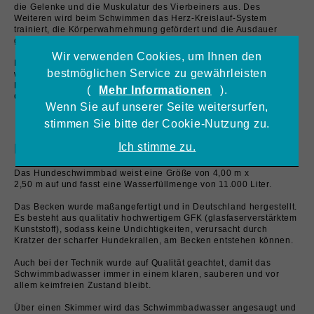
die Gelenke und die Muskulatur des Vierbeiners aus.
Des
Weiteren wird beim Schwimmen das Herz-Kreislauf-System
trainiert, die Körperwahrnehmung gefördert und die Ausdauer
gesteigert.
Wir verwenden Cookies, um Ihnen den
Im beheizten Indoorpool werden die Hunde ganzjährig und
bestmöglichen Service zu gewährleisten
wetterunabhängig therapiert und trainiert. Außerdem steht der
Pool Hunden, die zum Spaßschwimmen, zum Auspowern oder zur
(
Mehr Informationen
).
Gewichtsreduktion kommen möchten, zur Verfügung.
Wenn Sie auf unserer Seite weitersurfen,
stimmen Sie bitte der Cookie-Nutzung zu.
Ich stimme zu.
Das Hundeschwimmbad
Das Hundeschwimmbad weist eine Größe von 4,00 m x
2,50 m auf und fasst eine Wasserfüllmenge von 11.000 Liter.
Das Becken wurde maßangefertigt und in Deutschland hergestellt.
Es besteht aus qualitativ hochwertigem GFK (glasfaserverstärktem
Kunststoff), sodass keine Undichtigkeiten, verursacht durch
Kratzer der scharfer Hundekrallen, am Becken entstehen können.
Auch bei der Technik wurde auf Qualität geachtet, damit das
Schwimmbadwasser immer in einem klaren, sauberen und vor
allem keimfreien Zustand bleibt.
Über einen Skimmer wird das Schwimmbadwasser angesaugt und